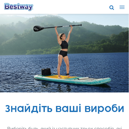
Про нас
Торгові мар
Пiдтримка
Де придбат
Новини
Співпраця
Знайдіть ваші вироби
Виберіть будь-який із наступних трьох способів, які